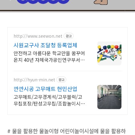
http://www.seewon.net
광고
시원교구사 조달청 등록업체
안전하고 아름다운 학교만을 꿈꾸어
온지 40년 자체국가공인연구부서,
공장4동보유
http://hyun-min.net
광고
깐깐시공 고무매트 현민산업
고무매트/고무경계석/고무블럭/고
무칩포장/탄성고무칩/조합놀이시설
등 생산 판매 시공
# 물을 활용한 물놀이형 어린이놀이시설에 물을 활용하