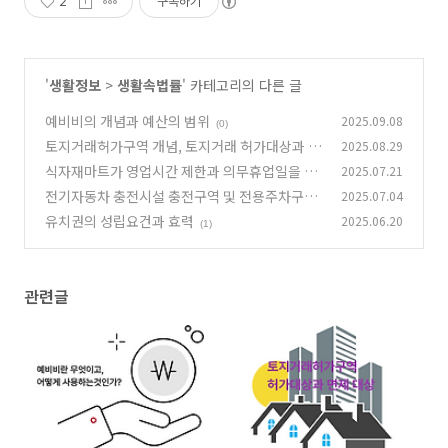
2
구독하기
'
생활정보
>
생활속법률
' 카테고리의 다른 글
예비비의 개념과 예산의 범위
2025.09.08
(0)
토지거래허가구역 개념, 토지거래 허가대상과 면
2025.08.29
제 대상, 절차
식자재마트가 영업시간 제한과 의무휴업일을 지
2025.07.21
(3)
키지 않은 이유
전기자동차 충전시설 충전구역 및 전용주차구역
2025.07.04
(3)
주차 금지, 위반 과태료
유치권의 성립요건과 효력
2025.06.20
(4)
(1)
관련글