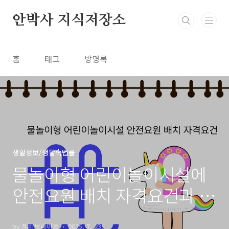
본문 바로가기
안박사 지식저장소
홈
태그
방명록
생활정보/생활속법률
물놀이형 어린이놀이시설에
안전요원 배치 자격요건과 업
무 내용
by 헤비브라이트
2025. 7. 23.