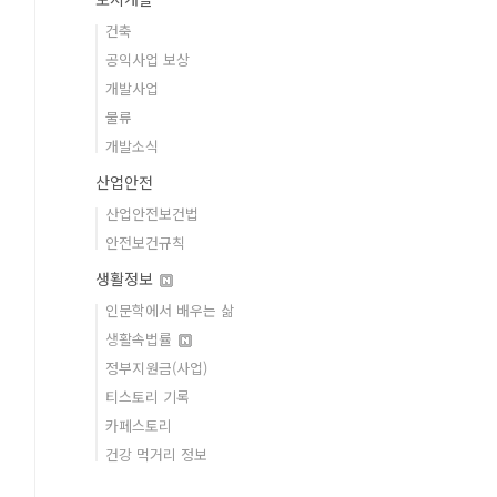
건축
공익사업 보상
개발사업
물류
개발소식
산업안전
산업안전보건법
안전보건규칙
생활정보
인문학에서 배우는 삶
생활속법률
정부지원금(사업)
티스토리 기록
카페스토리
건강 먹거리 정보